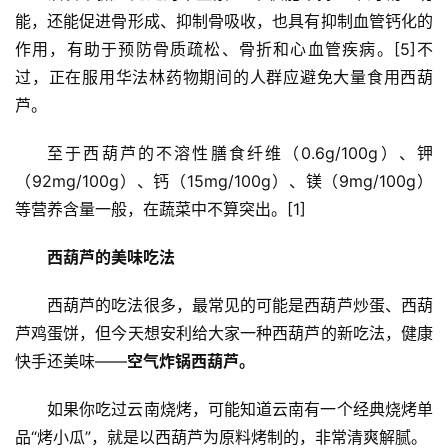
能，还能促进骨形成、抑制骨吸收，也具有抑制血管钙化的
作用，有助于预防骨质疏松、骨折和心血管疾病。[5]不
过，正在服用华法林药物期间的人群应避免大量食用西葫
芦。
至于西葫芦的不溶性膳食纤维（0.6g/100g）、钾
（92mg/100g）、钙（15mg/100g）、镁（9mg/100g）
等营养含量一般，在蔬菜中不算突出。[1]
西葫芦的美味吃法
西葫芦的吃法很多，最常见的可能是西葫芦炒蛋、西葫
芦鸡蛋饼，但今天想安利给大家一种西葫芦的新吃法，健康
快手还美味——
空气炸锅西葫芦。
如果你吃过云南烧烤，可能知道云南有一个经典烧烤单
品“烤小瓜”，就是以西葫芦为原料烤制的，非常清爽解腻。