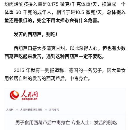
均丙烯酰胺摄入量是0.175 微克/千克体重/天，换算成一个
体重 60 千克的成年人，相当于是10.5 微克/天，
总体摄入
首
量还是很低的，完全不用太担心会有什么危害。
页
发苦的西葫芦，别吃！
文
章
西葫芦口感大多清爽甘甜，以此深得人心。
但也有少数
分
西葫芦吃起来发苦，遇到这种西葫芦一定不要吃。
类
2015 年就有一则报道称：德国的一名男子，因大量食
专
用邻居自种的发苦的西葫芦后，中毒身亡。
投稿
题
列
表
快
讯