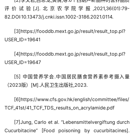
[2]李文君,吕思龙,黄倩,等.6个西葫芦新品种的营养品质
评价试验[J].北京农学院学报,2021,36(01):79-
82.DOI:10.13473/j.cnki.issn.1002-3186.2021.0114.
[3]https://fooddb.mext.go.jp/result/result_top.pl?
USER_ID=19641
[4]https://fooddb.mext.go.jp/result/result_top.pl?
USER_ID=19647
[5] 中国营养学会.中国居民膳食营养素参考摄入量
（2023版）[M].人民卫生出版社,2023.
[6]https://www.cfs.gov.hk/english/committee/files/
TCF_41st/41_TCF_TDS_results_on_acrylamide.pdf
[7]Jung, Carlo et al. “Lebensmittelvergiftung durch 
Cucurbitacine” [Food poisoning by cucurbitacines]. 