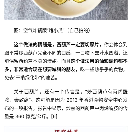
图：空气炸锅版“烤小瓜”（自己拍的）
这个做法的精髓是，西葫芦一定要切厚片
，你会体会到
跟平常炒西葫芦完全不同的口感，一口咬下去汁水四溢，还
能保留西葫芦本身的清甜。而且
这个做法用的油和调料都不
多，非常适合现在想要减脂的朋友
，吃一些热乎乎的食物，
免去“干啃绿化带”的痛苦。
关于西葫芦，还有一个传言是，“炒西葫芦有丙烯酰
胺，会致癌”。这可能是因为 2013 年香港食物安全中心发
布的一项报告。报告中显示，炒熟的西葫芦中丙烯酰胺的含
量是 360 微克/公斤。[6]