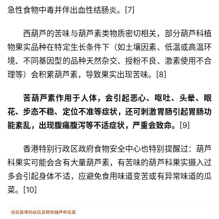
急性食物中毒并伴出血性结肠炎。[7]
西葫芦的苦味与葫芦素类物质密切相关，部分葫芦科植
物果实品种在特定生长条件下（如土壤因素、低温或高温环
境、不同基因型的品种天然杂交、授粉不良、激素使用不合
理等）会积累葫芦素，导致果实出现苦味。[8]
苦葫芦素作用于人体，会引起恶心、呕吐、头晕、眼
花、步态不稳、定位不准等症状，还可刺激胃肠引起胃肠功
能紊乱，出现腹痛腹泻等不适症状，严重会致命。
[9]
香港特别行政区政府食物安全中心也特别提醒过：葫芦
科果实可能会含有大量葫芦素，有苦味的葫芦科果实摄入过
多会引起身体不适，应避免食用味道变苦或有异常味道的瓜
菜。[10]