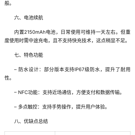
般。
六、电池续航
内置2150mAh电池，日常使用可维持一天左右。但重
度使用时需中途充电，且不支持快充技术，这点稍显不足。
七、特色功能
首
页
– 防水设计：部分版本支持IP67级防水，提升了耐用
性。
文
章
– NFC功能：支持近场通信，方便支付和数据传输。
分
类
– 多点触控：支持手势操作，提升用户体验。
专
八、优缺点总结
投稿
题
列