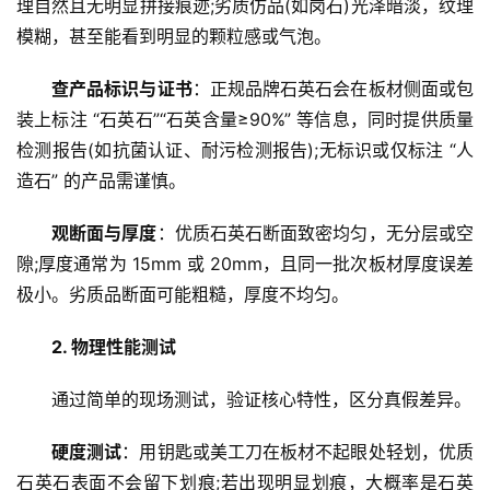
理自然且无明显拼接痕迹;劣质仿品(如岗石)光泽暗淡，纹理
模糊，甚至能看到明显的颗粒感或气泡。
查产品标识与证书
：正规品牌石英石会在板材侧面或包
装上标注 “石英石”“石英含量≥90%” 等信息，同时提供质量
检测报告(如抗菌认证、耐污检测报告);无标识或仅标注 “人
造石” 的产品需谨慎。
首
页
观断面与厚度
：优质石英石断面致密均匀，无分层或空
隙;厚度通常为 15mm 或 20mm，且同一批次板材厚度误差
文
极小。劣质品断面可能粗糙，厚度不均匀。
章
分
2. 物理性能测试
类
通过简单的现场测试，验证核心特性，区分真假差异。
专
投稿
硬度测试
：用钥匙或美工刀在板材不起眼处轻划，优质
题
列
石英石表面不会留下划痕;若出现明显划痕，大概率是石英