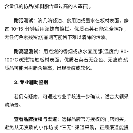
表
含量低的仿品(如树脂含量过高的人造石)。
耐污测试
：滴几滴酱油、食用油或墨水在板材表面，静
快
讯
置 10-15 分钟后用湿抹布擦拭。优质石英石能完全擦净，
无任何色素残留;仿品则可能留下难以清除的污渍。
更
多
耐高温测试
：用点燃的香烟或热水壶底部(温度约 80-
页
100℃)短暂接触板材表面，优质石英石无变色、无痕迹;劣
面
质品可能因树脂含量高，出现烫痕或软化。
3. 专业辅助鉴别
若仍有疑虑，可通过专业手段进一步确认，适合大额采
购场景。
查看品牌授权与渠道
：选择品牌官方授权的门店购买，
避免从无资质的小作坊或 “三无” 渠道采购，正规渠道能提