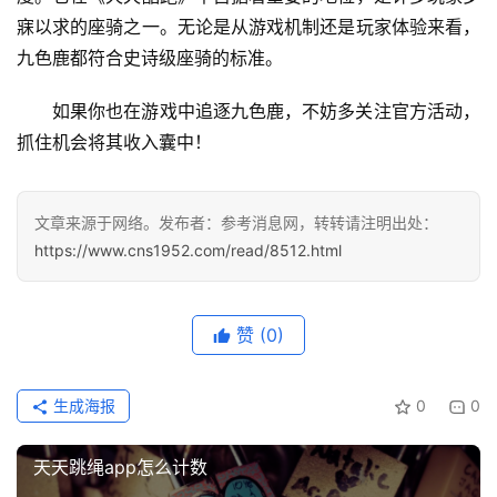
表
寐以求的座骑之一。无论是从游戏机制还是玩家体验来看，
九色鹿都符合史诗级座骑的标准。
快
如果你也在游戏中追逐九色鹿，不妨多关注官方活动，
讯
抓住机会将其收入囊中！
更
多
文章来源于网络。发布者：参考消息网，转转请注明出处：
页
https://www.cns1952.com/read/8512.html
面
赞
(0)
生成海报
0
0
天天跳绳app怎么计数