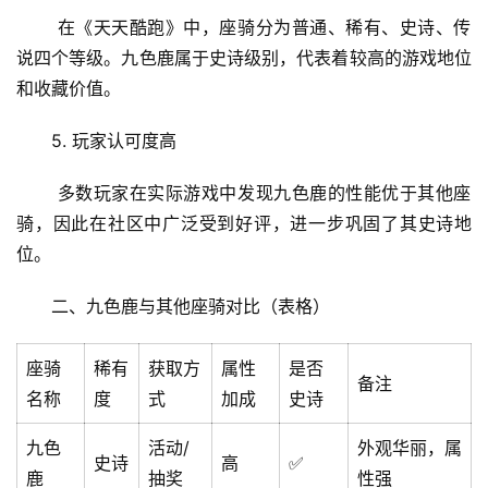
 在《天天酷跑》中，座骑分为普通、稀有、史诗、传
说四个等级。九色鹿属于史诗级别，代表着较高的游戏地位
和收藏价值。
5. 玩家认可度高
 多数玩家在实际游戏中发现九色鹿的性能优于其他座
骑，因此在社区中广泛受到好评，进一步巩固了其史诗地
位。
二、九色鹿与其他座骑对比（表格）
座骑
稀有
获取方
属性
是否
备注
名称
度
式
加成
史诗
九色
活动/
外观华丽，属
史诗
高
✅
鹿
抽奖
性强