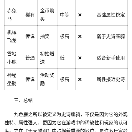
赤兔
金币购
稀有
中等
❌
基础属性稳定
马
买
机械
传说
抽奖
极高
❌
弱于史诗座骑
飞龙
雪地
初始赠
首
普通
低
❌
适合新手使用
小鹿
送
页
神秘
活动奖
传说
极高
❌
属性接近史诗
文
坐骑
励
章
分
三、总结
类
九色鹿之所以被定义为史诗座骑，不仅是因为它的外观
专
投稿
独特、属性强大，更因为它在游戏中的稀缺性和玩家的认可
题
度。它在《天天酷跑》中占据着重要的地位，是许多玩家梦
列