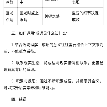
鸡群
中
表现
画龙
画龙时点上
重要的细节决定
关键之处
点睛
眼睛
成败
三、如何运用“成语见什么知什么”
1. 结合语境理解：成语的意义往往需要结合上下文来判
首
断，不能孤立看待。
页
2. 联系现实生活：将成语与现实情况相联系，更容易
文
理解其背后的道理。
章
分
3. 积累与反思：通过不断积累成语，并反思其含义，
类
可以提升语言素养和思维能力。
专
四、结语
投稿
题