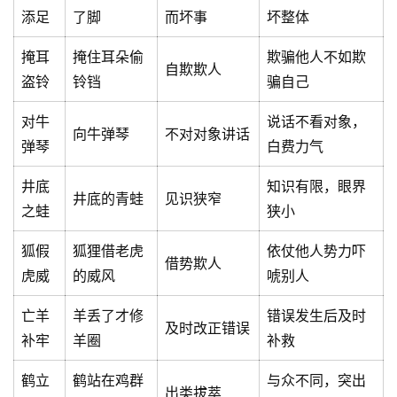
添足
了脚
而坏事
坏整体
掩耳
掩住耳朵偷
欺骗他人不如欺
自欺欺人
盗铃
铃铛
骗自己
对牛
说话不看对象，
向牛弹琴
不对对象讲话
弹琴
白费力气
井底
知识有限，眼界
井底的青蛙
见识狭窄
之蛙
狭小
狐假
狐狸借老虎
依仗他人势力吓
借势欺人
虎威
的威风
唬别人
亡羊
羊丢了才修
错误发生后及时
及时改正错误
补牢
羊圈
补救
鹤立
鹤站在鸡群
与众不同，突出
出类拔萃