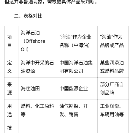
但这并非普遍现象，需根据具体产品来判断。
二、表格对比
海洋石油
项
“海油”作为企业
“海油”作为
（Offshore
目
名称（中海油）
品牌或产品
Oil）
定
海洋中开采的石
中国海洋石油集
某些润滑油
义
油资源
团有限公司
或燃料品牌
来
部分厂商自
海底油田
中国能源企业
源
创品牌
用
燃料、化工原料
油气勘探、开
工业润滑、
途
等
发、销售
车辆用油等
技