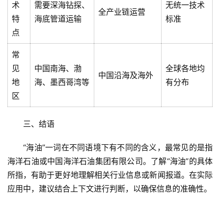
术
需要深海钻探、
无统一技术
全产业链运营
特
海底管道运输
标准
点
常
首
见
中国南海、渤
全球各地均
页
中国沿海及海外
地
海、墨西哥湾等
有分布
区
文
章
分
三、结语
类
“海油”一词在不同语境下有不同的含义，最常见的是指
海洋石油或中国海洋石油集团有限公司。了解“海油”的具体
专
投稿
题
所指，有助于更好地理解相关行业信息或新闻报道。在实际
列
应用中，建议结合上下文进行判断，以确保信息的准确性。
表