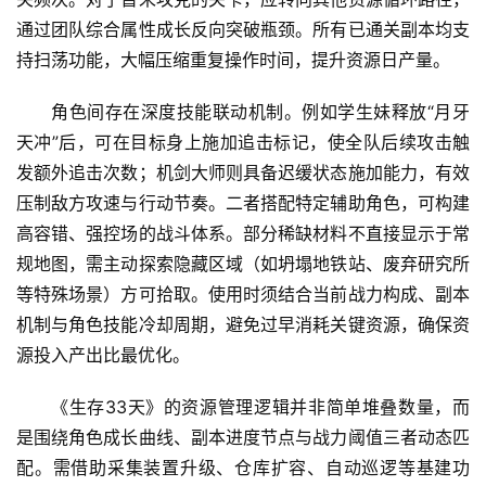
通过团队综合属性成长反向突破瓶颈。所有已通关副本均支
持扫荡功能，大幅压缩重复操作时间，提升资源日产量。
角色间存在深度技能联动机制。例如学生妹释放“月牙
天冲”后，可在目标身上施加追击标记，使全队后续攻击触
发额外追击次数；机剑大师则具备迟缓状态施加能力，有效
压制敌方攻速与行动节奏。二者搭配特定辅助角色，可构建
高容错、强控场的战斗体系。部分稀缺材料不直接显示于常
规地图，需主动探索隐藏区域（如坍塌地铁站、废弃研究所
等特殊场景）方可拾取。使用时须结合当前战力构成、副本
机制与角色技能冷却周期，避免过早消耗关键资源，确保资
源投入产出比最优化。
《生存33天》的资源管理逻辑并非简单堆叠数量，而
首
是围绕角色成长曲线、副本进度节点与战力阈值三者动态匹
页
配。需借助采集装置升级、仓库扩容、自动巡逻等基建功