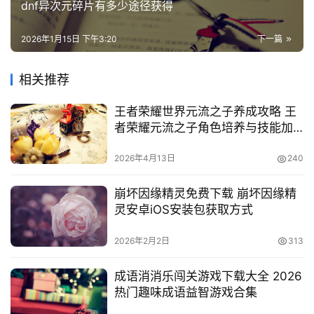
dnf异次元碎片有多少途径获得
2026年1月15日 下午3:20
下一篇
相关推荐
王者荣耀世界元流之子养成攻略 王
者荣耀元流之子角色培养与技能加
点详解
2026年4月13日
240
崩坏因缘精灵免费下载 崩坏因缘精
灵安卓iOS安装包获取方式
2026年2月2日
313
成语消消乐闯关游戏下载大全 2026
热门趣味成语益智游戏合集