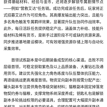
获得基础材料、经验与金币，还将逐步解锁专属剧情节点
——例如“营救艾达”任务链。成功完成该任务后，玩家将正
式招募艾达作为可控角色。其高爆发输出能力突出，且能与
多名角色触发专属羁绊效果，显著提升队伍协同作战效率。
此外，每日活跃任务提供稳定产出，涵盖体力补给、技能升
级材料及稀有货币，是新手过渡阶段不可或缺的资源来源。
同步推进基地建设模块，可有效增强资源存储上限与自动化
采集效率。
首领试炼副本是中后期装备成型的核心渠道。击败不同
层级首领，可稳定获取紫色及以上品质装备、大量钻石及通
用货币。建议优先强化主力角色练度与队伍整体抗压能力，
再逐级挑战更高难度首领。物资定向副本则按需分配产出：
罐头副本专注提供角色等级突破材料；猫粮副本固定掉落宠
物契约券与猫粮，支撑宠物系统深度养成；钥匙礼包是解锁
副本多轮挑战权限的必要道具，合理配置可大幅提升副本通
关频次。对于暂未攻克的关卡，应转向其他资源循环路径，