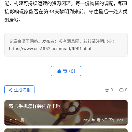
能，构建可持续运转的资源闭环。每一份物资的调配，都直
文
接影响玩家能否在第33天黎明到来前，守住最后一处人类
章
聚居地。
分
类
文章来源于网络。发布者：参考消息网，转转请注明出处：
专
投稿
https://www.cns1952.com/read/9991.html
题
列
表
赞
(0)
快
讯
生成海报
0
0
更
双卡手机怎样装内存卡呢
多
页
上一篇
2026年1月15日 下午3:20
面