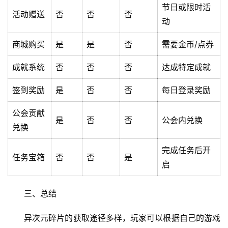
节日或限时活
活动赠送
否
否
否
文
动
章
分
商城购买
是
是
否
需要金币/点券
类
成就系统
否
否
否
达成特定成就
专
投稿
签到奖励
是
否
否
每日登录奖励
题
列
公会贡献
表
是
否
否
公会内兑换
兑换
快
完成任务后开
任务宝箱
否
否
是
讯
启
更
三、总结
多
页
异次元碎片的获取途径多样，玩家可以根据自己的游戏
面