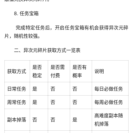
8. 任务宝箱
 完成特定任务后，开启任务宝箱有机会获得异次元碎
片，随机性较强。
二、异次元碎片获取方式一览表
是否
是否需
是否有
获取方式
说明
稳定
付费
概率
日常任务
是
否
否
每日必做任务
周常任务
是
否
否
每周必做任务
高难度副本随
首
副本掉落
否
否
是
机掉落
页