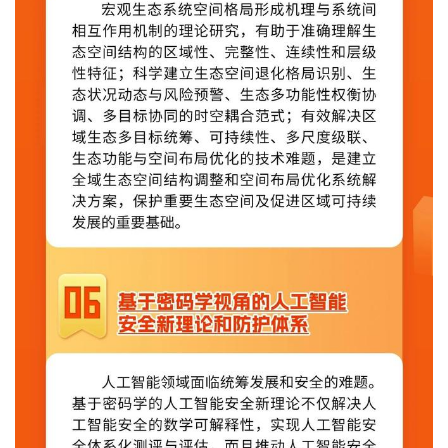
首
页
文
章
分
类
专
投稿
题
列
表
快
讯