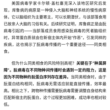
美国病毒学家卡尔顿·盖杜塞克深入该地区研究后发
现，库鲁病的病原是一种侵入大脑和神经系统的慢性病原
体，它以脑组织为主要寄主，可以长期潜伏，与该部落食用
已故亲人大脑的习俗有关。后续研究证明，库鲁病正是由朊
病毒引起的——当部落成员食用感染朊病毒的死者脑组织
时，异常蛋白质就会在新宿主体内开始“作恶”，引发同样的
疾病，这也揭示了朊病毒传播的一个重要途径——同类相
食。
但为什么同类相食的风险特别高呢？
关键在于“种属屏
障”。朊病毒在不同物种间传播时会遇到一定的阻力，这是
因为不同物种的朊蛋白序列存在差异。
当同类相食时，由于
朊蛋白结构相同，朊病毒无需适应就能直接传播，效率最
高。相比之下，跨物种传播需要朊病毒需要调整自身结构来
匹配新宿主的朊蛋白，这个过程更加困难，成功率也相对较
低。