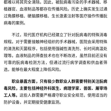
都难以将其完全清除。因此，被朊病毒污染的手术器械、移
快
讯
植器官、血液制品等都存在传播风险。历史上确实发生过通
过角膜移植、硬脑膜移植、生长激素注射等医疗操作传播朊
更
病毒的案例。
多
页
不过，现代医疗机构已经建立了针对朊病毒的特殊消毒
面
规程。对于需要接触神经组织的手术器械，医院会采用特殊
的清洗和灭菌程序，包括使用强碱性清洗剂、长时间高温处
理等。血液制品的筛查技术也在不断改进，虽然目前还没有
可靠的朊病毒检测方法，但通过流行病学调查和供血者筛
选，能够在最大程度上降低风险。
职业暴露方面，只有极少数职业人群需要特别关注朊病
毒风险，主要包括神经外科医生、病理学家、兽医、屠宰场
工人等。
这些人群需要严格遵守职业安全规范，使用适当的
防护设备，并定期接受健康监测。