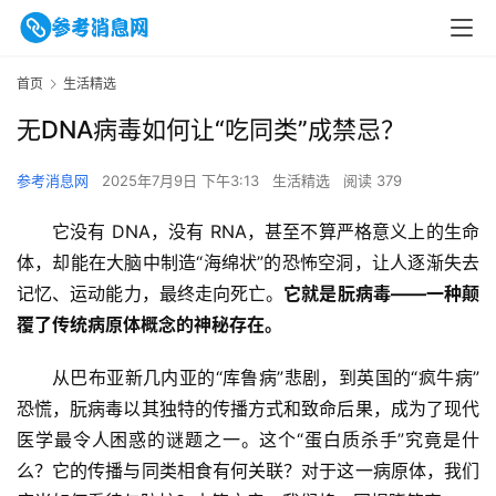
首页
生活精选
无DNA病毒如何让“吃同类”成禁忌？
参考消息网
2025年7月9日 下午3:13
生活精选
阅读 379
它没有 DNA，没有 RNA，甚至不算严格意义上的生命
体，却能在大脑中制造“海绵状”的恐怖空洞，让人逐渐失去
记忆、运动能力，最终走向死亡。
它就是朊病毒——一种颠
覆了传统病原体概念的神秘存在。
从巴布亚新几内亚的“库鲁病”悲剧，到英国的“疯牛病”
恐慌，朊病毒以其独特的传播方式和致命后果，成为了现代
医学最令人困惑的谜题之一。这个“蛋白质杀手”究竟是什
么？它的传播与同类相食有何关联？对于这一病原体，我们