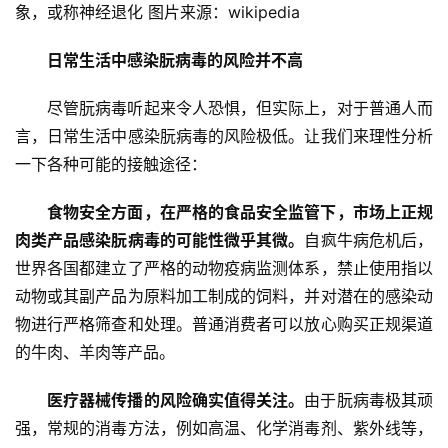
象，或称神经退化 图片来源：wikipedia
日常生活中感染朊病毒的风险并不高
尽管朊病毒听起来令人恐惧，但实际上，对于普通人而
首
言，日常生活中感染朊病毒的风险极低。让我们来理性分析
页
一下各种可能的接触途径：
文
食物安全方面，在严格的食品安全监管下，市场上正规
章
肉类产品感染朊病毒的可能性微乎其微。
自疯牛病危机后，
分
世界各国都建立了严格的动物疫病监测体系，禁止使用指以
类
动物或其副产品为原料加工制成的饲料，并对潜在的感染动
物进行严格筛查和处理。普通消费者可以放心购买正规渠道
专
投稿
的牛肉、羊肉等产品。
题
列
医疗器械传播的风险确实值得关注。
由于朊病毒极其顽
表
强，常规的消毒方法，例如高温、化学消毒剂、紫外线等，