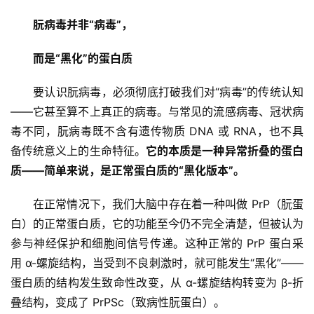
朊病毒并非“病毒”，
而是“黑化”的蛋白质
要认识朊病毒，必须彻底打破我们对“病毒”的传统认知
——它甚至算不上真正的病毒。与常见的流感病毒、冠状病
毒不同，朊病毒既不含有遗传物质 DNA 或 RNA，也不具
备传统意义上的生命特征。
它的本质是一种异常折叠的蛋白
质——简单来说，是正常蛋白质的“黑化版本”。
在正常情况下，我们大脑中存在着一种叫做 PrP（朊蛋
白）的正常蛋白质，它的功能至今仍不完全清楚，但被认为
参与神经保护和细胞间信号传递。这种正常的 PrP 蛋白采
用 α-螺旋结构，当受到不良刺激时，就可能发生“黑化”——
蛋白质的结构发生致命性改变，从 α-螺旋结构转变为 β-折
叠结构，变成了 PrPSc（致病性朊蛋白）。