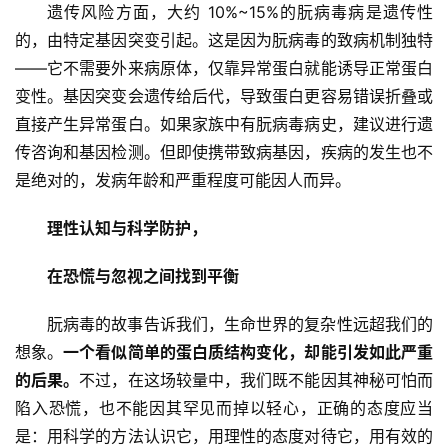
遗传风险方面，大约 10%~15%的朊病毒病是遗传性
的，由特定基因突变引起。这是因为朊病毒的致病机制独特
——它不需要外来病原体，仅靠异常蛋白就能诱导正常蛋白
变性。基因突变会遗传给后代，导致蛋白更容易错误折叠或
直接产生异常蛋白。如果家族中有朊病毒病史，建议进行遗
传咨询和基因检测。但即使携带致病基因，疾病的发生也不
是绝对的，发病年龄和严重程度可能因人而异。
理性认知与科学防护，
在恐慌与忽视之间找到平衡
朊病毒的故事告诉我们，生命世界的复杂性远超我们的
想象。
一个看似简单的蛋白质结构变化，却能引发如此严重
的后果。
不过，在这场较量中，我们既不能因其神秘可怕而
陷入恐慌，也不能因其罕见而掉以轻心，正确的态度应当
是：用科学的方法认识它，用理性的态度对待它，用有效的