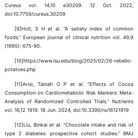
Cureus vol. 14,10 e30209. 12 Oct. 2022, 
doi:10.7759/cureus.30209
[9]Holt, S H et al. “A satiety index of common 
foods.” European journal of clinical nutrition vol. 49,9 
(1995): 675-90.
[10]https://www.lsu.edu/blog/2025/02/26-rebello-
potatoes.php
[11]Arisi, Tainah O P et al. “Effects of Cocoa 
Consumption on Cardiometabolic Risk Markers: Meta-
Analysis of Randomized Controlled Trials.” Nutrients 
vol. 16,12 1919. 18 Jun. 2024, doi:10.3390/nu16121919
[12]Liu, Binkai et al. “Chocolate intake and risk of 
type 2 diabetes: prospective cohort studies.” BMJ 