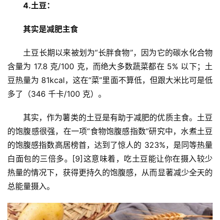
4.土豆：
其实是减肥主食
土豆长期以来被划为“长胖食物”，因为它的碳水化合物
含量为 17.8 克/100 克，而绝大多数蔬菜都在 5% 以下；土
豆热量为 81kcal，这在“菜”里面不算低，但跟大米比可是低
多了（346 千卡/100 克）。
其实，作为薯类的土豆是有助于减肥的优质主食。土豆
的饱腹感很强，在一项“食物饱腹感指数”研究中，水煮土豆
的饱腹感指数高居榜首，达到了惊人的 323%，是同等热量
白面包的三倍多。[9]这意味着，吃土豆能让你在摄入较少
热量的情况下，获得更持久的饱腹感，从而显著减少全天的
首
总能量摄入。
页