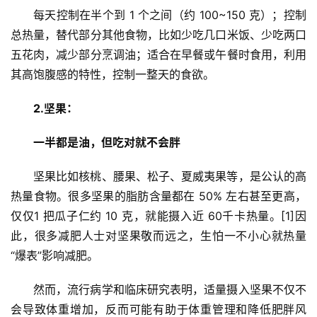
每天控制在半个到 1 个之间（约 100~150 克）；控制
总热量，替代部分其他食物，比如少吃几口米饭、少吃两口
五花肉，减少部分烹调油；适合在早餐或午餐时食用，利用
其高饱腹感的特性，控制一整天的食欲。
2.坚果：
一半都是油，但吃对就不会胖
坚果比如核桃、腰果、松子、夏威夷果等，是公认的高
热量食物。很多坚果的脂肪含量都在 50% 左右甚至更高，
仅仅1 把瓜子仁约 10 克，就能摄入近 60千卡热量。[1]因
此，很多减肥人士对坚果敬而远之，生怕一不小心就热量
“爆表”影响减肥。
然而，流行病学和临床研究表明，适量摄入坚果不仅不
会导致体重增加，反而可能有助于体重管理和降低肥胖风