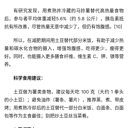
有研究发现，用煮熟并冷藏的马铃薯替代高热量食物
后，参与者平均体重减轻5.6%（约 5.8 公斤），胰岛素抵
抗有所改善，尽管热量无意中减少了，但仍有饱腹感。[10]
所以，在减肥期间用土豆替代部分米饭，有助于减少热
量和碳水化合物的摄入，增强饱腹感，吃得更少，瘦得更
好。同时，也能摄入更多膳食纤维、维生素 C、钾、镁等营
养。
科学食用建议：
土豆做为薯类食物，建议每天吃 100 克（大约 1 拳头
的小土豆）；避免油炸（薯条、薯片），推荐蒸、煮、带皮
烤；用煮熟冷却后的土豆替代一部分白米饭、白面条、白面
包等作为主食最佳；别把炒土豆丝当菜肴。