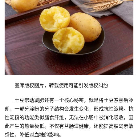
文
章
分
类
专
投稿
题
列
表
快
图库版权图片，转载使用可能引发版权纠纷
讯
土豆帮助减肥还有一个核心秘密，就是将土豆煮熟后冷
更
却，一部分淀粉的分子结构会发生变化，形成抗性淀粉。抗
多
性淀粉的功能类似膳食纤维，无法在小肠中被消化吸收，因
页
面
此产生的热量极低。不仅有益肠道健康，还能提高胰岛素敏
感性，降低对血糖的影响。