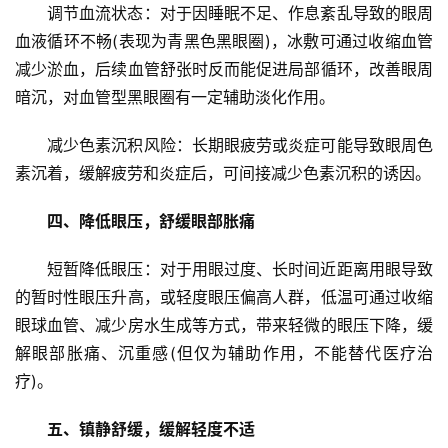
调节血流状态：对于因睡眠不足、作息紊乱导致的眼周
血液循环不畅(表现为青黑色黑眼圈)，冰敷可通过收缩血管
减少淤血，后续血管舒张时反而能促进局部循环，改善眼周
暗沉，对血管型黑眼圈有一定辅助淡化作用。
减少色素沉积风险：长期眼疲劳或炎症可能导致眼周色
素沉着，缓解疲劳和炎症后，可间接减少色素沉积的诱因。
四、降低眼压，舒缓眼部胀痛
短暂降低眼压：对于用眼过度、长时间近距离用眼导致
的暂时性眼压升高，或轻度眼压偏高人群，低温可通过收缩
眼球血管、减少房水生成等方式，带来轻微的眼压下降，缓
首
页
解眼部胀痛、沉重感(但仅为辅助作用，不能替代医疗治
疗)。
文
五、镇静舒缓，缓解轻度不适
章