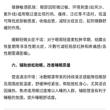
分
镇静敏感肌肤：眼部因轻微过敏、环境刺激(如风沙、
类
紫外线)或用眼过度出现灼热、瘙痒、泛红等不适时，低温
可降低皮肤敏感度，收缩血管，减轻炎症反应，起到镇静舒
专
投稿
题
缓的作用。
列
表
缓解轻微炎症不适：对于眼周轻度麦粒肿早期、结膜炎
恢复期等非急性期炎症，冷敷可减轻局部红肿和疼痛感(急
快
性期需遵医嘱)。
讯
六、辅助放松助眠，改善睡眠质量
更
营造清凉环境：冰敷眼罩带来的持续清凉感能降低眼部
多
页
及周围皮肤温度，舒缓神经紧张，帮助放松身心，尤其适合
面
因燥热、焦虑或用眼过度难以入睡的人群，辅助营造有利于
睡眠的氛围，提升睡眠舒适度。