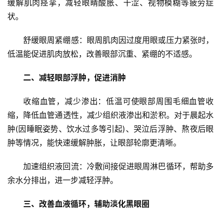
缓解肌肉痉挛，减轻眼睛酸胀、干涩、视物模糊等疲劳症
状。
舒缓眼周紧绷感：眼周肌肉因过度用眼或压力紧张时，
低温能促进肌肉放松，改善眼部沉重、紧绷的不适感。
二、减轻眼部浮肿，促进消肿
收缩血管，减少渗出：低温可使眼部周围毛细血管收
缩，降低血管通透性，减少组织液渗出和淤积。对于晨起水
肿(因睡眠姿势、饮水过多等引起)、哭泣后浮肿、熬夜后眼
肿等情况，能快速缓解肿胀，让眼部轮廓更清晰。
加速组织液回流：冷敷间接促进眼周淋巴循环，帮助多
余水分排出，进一步减轻浮肿。
三、改善血液循环，辅助淡化黑眼圈